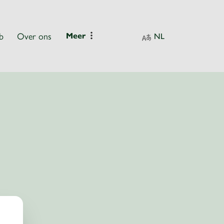
b
Over ons
Meer