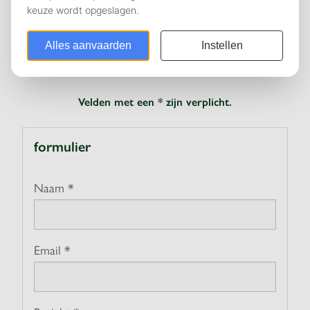
Oudehoofdplein 4
3011 TM Rotterdam
010 411 05 96
+31 6 52552224
EAC@ERASMUSALUMNI.NL
Velden met een * zijn verplicht.
formulier
Naam *
Email *